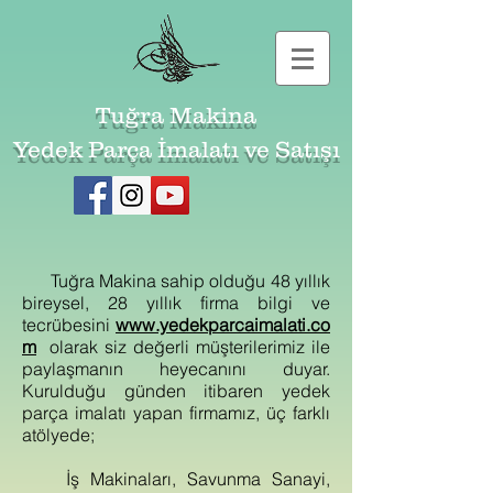
Tuğra Makina
Yedek Parça İmalatı ve Satışı
Tuğra Makina sahip olduğu 48 yıllık
bireysel, 28 yıllık firma bilgi ve
tecrübesini
www.yedekparcaimalati.co
m
olarak siz değerli müşterilerimiz ile
paylaşmanın heyecanını duyar.
Kurulduğu günden itibaren yedek
parça imalatı yapan firmamız, üç farklı
atölyede;
İş Makinaları, Savunma Sanayi,