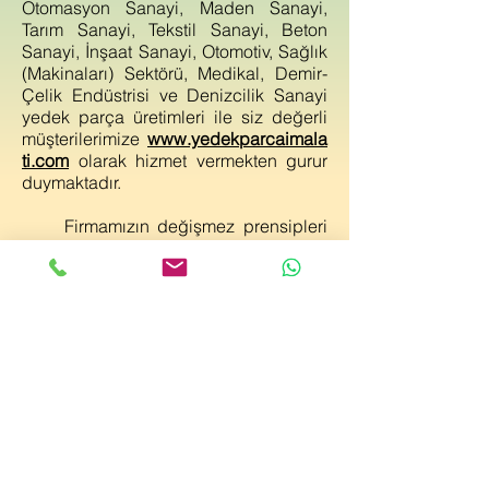
Otomasyon Sanayi, Maden Sanayi,
Tarım Sanayi, Tekstil Sanayi, Beton
Sanayi, İnşaat Sanayi, Otomotiv, Sağlık
(Makinaları) Sektörü, Medikal, Demir-
Çelik Endüstrisi ve Denizcilik Sanayi
yedek parça üretimleri ile siz değerli
müşterilerimize
www.yedekparcaimala
ti.com
olarak hizmet vermekten gurur
duymaktadır.
Firmamızın değişmez prensipleri
daima kaliteli hizmet ve zamanında
teslim olmuştur.
Üretimde başarı ve sürekliliğin
teminatı, hizmette dürüstlük ve kalitedir
prensibiyle çalışan Tuğra Makina,
gösterdiğiniz yakın ilgi ve
desteğinizden ötürü teşekkür ederek
sizlere bugün ve gelecekte
www.yedekparcaimalati.com
olarak
hizmet vermeye devam edecektir.