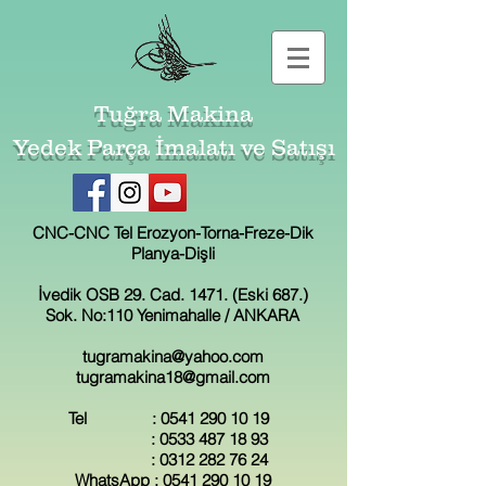
Tuğra Makina
Yedek Parça İmalatı ve Satışı
CNC-CNC Tel Erozyon-Torna-Freze-Dik
Planya-Dişli
İvedik OSB 29. Cad. 1471. (Eski 687.)
Sok. No:110 Yenimahalle / ANKARA
tugramakina@yahoo.com
tugramakina18@gmail.com
Tel :
0541 290 10 19
:
0533 487 18 93
:
0312 282 76 24
WhatsApp :
0541 290 10 19